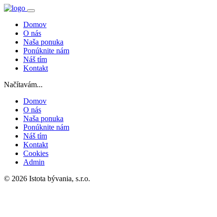
Domov
O nás
Naša ponuka
Ponúknite nám
Náš tím
Kontakt
Načítavám...
Domov
O nás
Naša ponuka
Ponúknite nám
Náš tím
Kontakt
Cookies
Admin
© 2026 Istota bývania, s.r.o.